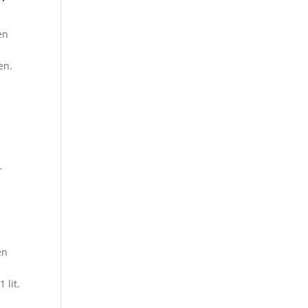
en
en.
n
r
en
 lit.