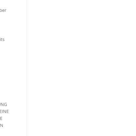
über
its
UNG
EINE
DE
EN