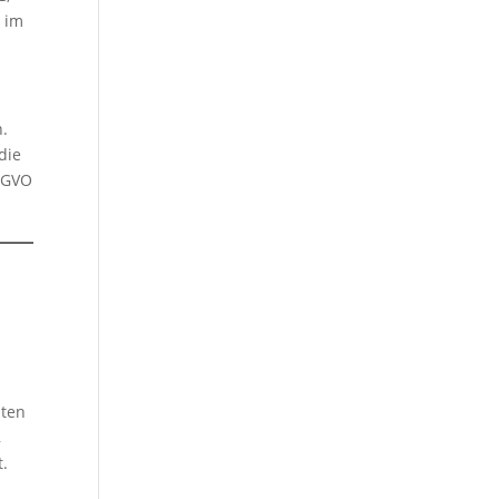
s im
n.
die
SGVO
aten
,
t.