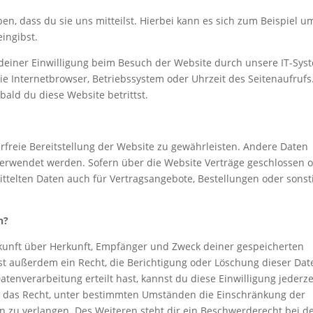
, dass du sie uns mitteilst. Hierbei kann es sich zum Beispiel u
ingibst.
einer Einwilligung beim Besuch der Website durch unsere IT-Sys
ie Internetbrowser, Betriebssystem oder Uhrzeit des Seitenaufrufs
bald du diese Website betrittst.
erfreie Bereitstellung der Website zu gewährleisten. Andere Daten
verwendet werden. Sofern über die Website Verträge geschlossen 
telten Daten auch für Vertragsangebote, Bestellungen oder sonst
n?
uskunft über Herkunft, Empfänger und Zweck deiner gespeicherten
t außerdem ein Recht, die Berichtigung oder Löschung dieser Dat
tenverarbeitung erteilt hast, kannst du diese Einwilligung jederze
u das Recht, unter bestimmten Umständen die Einschränkung der
 zu verlangen. Des Weiteren steht dir ein Beschwerderecht bei d