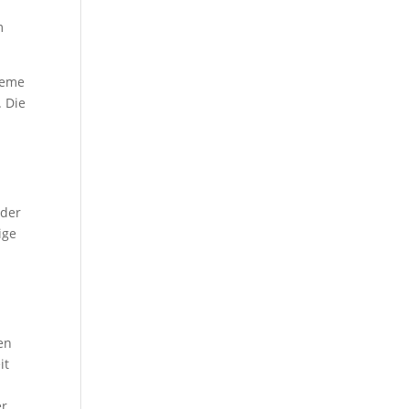
m
teme
. Die
oder
ige
en
it
er