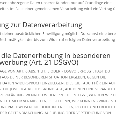
personenbezogene Daten unserer Kunden nur auf Grundlage eines
eiter. Im Falle einer gemeinsamen Verarbeitung wird ein Vertrag 
gung zur Datenverarbeitung
 deiner ausdrücklichen Einwilligung möglich. Du kannst eine bere
ie Rechtmäßigkeit der bis zum Widerruf erfolgten Datenverarbeitung
 die Datenerhebung in besonderen
twerbung (Art. 21 DSGVO)
 VON ART. 6 ABS. 1 LIT. E ODER F DSGVO ERFOLGT, HAST DU
CH AUS DEINER BESONDEREN SITUATION ERGEBEN, GEGEN DIE
DATEN WIDERSPRUCH EINZULEGEN. DIES GILT AUCH FÜR EIN AUF
. DIE JEWEILIGE RECHTSGRUNDLAGE, AUF DENEN EINE VERARBEIT
ZERKLÄRUNG. WENN DU WIDERSPRUCH EINLEGST, WERDEN WIR D
ICHT MEHR VERARBEITEN, ES SEI DENN, WIR KÖNNEN ZWINGEN
NG NACHWEISEN, DIE DEINE INTERESSEN, RECHTE UND FREIHEIT
T DER GELTENDMACHUNG, AUSÜBUNG ODER VERTEIDIGUNG VON