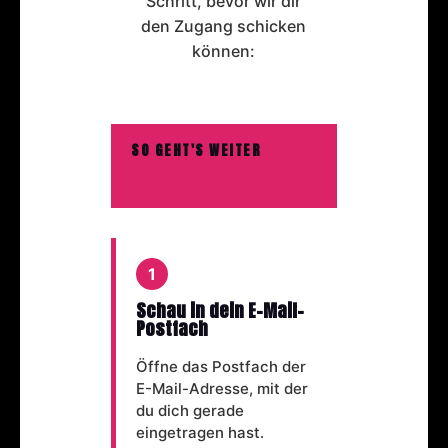
Schritt, bevor wir dir
den Zugang schicken
können:
SO GEHT'S WEITER
1
Schau in dein E-Mail-
Postfach
Öffne das Postfach der
E-Mail-Adresse, mit der
du dich gerade
eingetragen hast.