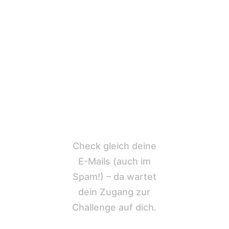
Deine Anmeldung
für die Clients,
Cash &
KI‑Confidence
Challenge ist
bestätigt.
Check gleich deine
E-Mails (auch im
Spam!) – da wartet
dein Zugang zur
Challenge auf dich.