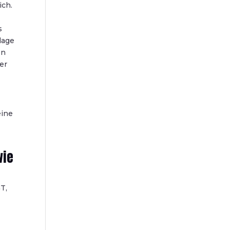
ich.
s
lage
en
er
eine
wie
T,