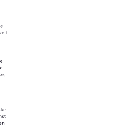
re
zeit
re
ge
te,
der
nst
ten