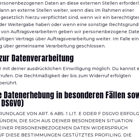
personenbezogenen Daten an diese externen Stellen erforderl
nn an externe Stellen weiter, wenn dies im Rahmen einer
r gesetzlich hierzu verpflichtet sind, wenn wir ein berechtigte
 an der Weitergabe haben oder wenn eine sonstige Rechtsgrund
z von Auftragsverarbeitern geben wir personenbezogene Dat
tigen Vertrags über Auftragsverarbeitung weiter. Im Falle ein
ag über gemeinsame Verarbeitung geschlossen.
 zur Datenverarbeitung
 mit deiner ausdrücklichen Einwilligung möglich. Du kannst 
errufen. Die Rechtmäßigkeit der bis zum Widerruf erfolgten
berührt.
 Datenerhebung in besonderen Fällen so
 DSGVO)
DLAGE VON ART. 6 ABS. 1 LIT. E ODER F DSGVO ERFOLG
RÜNDEN, DIE SICH AUS DEINER BESONDEREN SITUATION
 DEINER PERSONENBEZOGENEN DATEN WIDERSPRUCH
AUF DIESE BESTIMMUNGEN GESTÜTZTES PROFILING. DIE