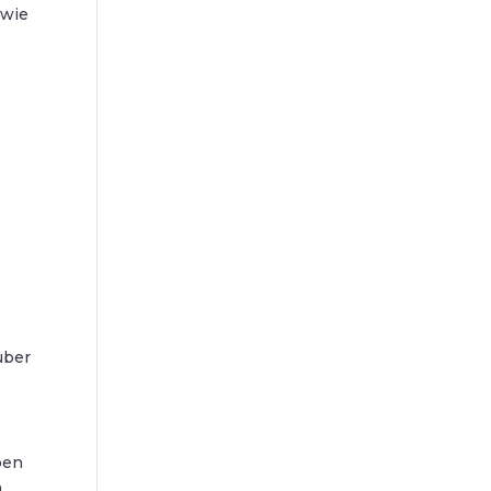
 wie
über
ben
n