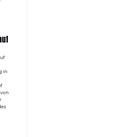
g
auf
auf
g in
uf
 von
r
des