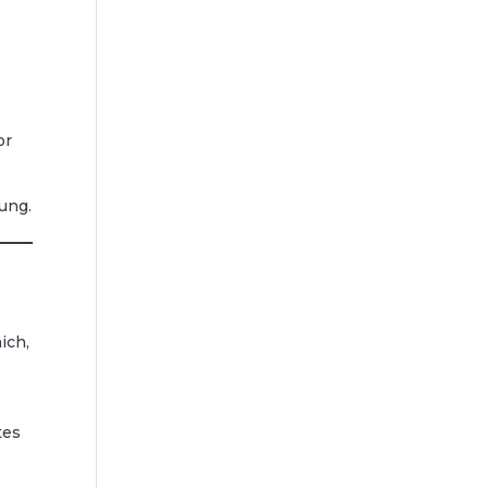
or
ung.
ich,
tes