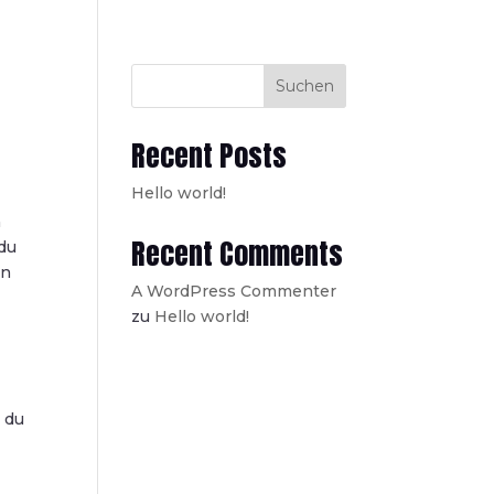
Suchen
Recent Posts
Hello world!
n
Recent Comments
du
in
A WordPress Commenter
zu
Hello world!
 du